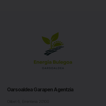
Oarsoaldea Garapen Agentzia
Olibet 6, Errenteria
20100