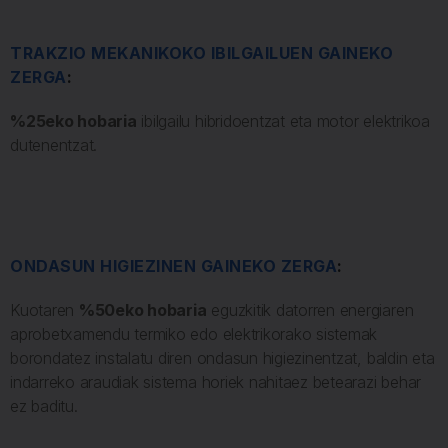
TRAKZIO MEKANIKOKO IBILGAILUEN GAINEKO
ZERG
A
:
%25eko hobaria
ibilgailu hibridoentzat eta motor elektrikoa
dutenentzat.
ONDASUN HIGIEZINEN GAINEKO ZERGA
:
Kuotaren
%50eko hobaria
eguzkitik datorren energiaren
aprobetxamendu termiko edo elektrikorako sistemak
borondatez instalatu diren ondasun higiezinentzat, baldin eta
indarreko araudiak sistema horiek nahitaez betearazi behar
ez baditu.