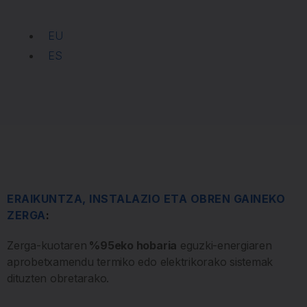
EU
ES
ERAIKUNTZA, INSTALAZIO ETA OBREN GAINEKO
ZERG
A
:
Zerga-kuotaren
%95eko hobaria
eguzki-energiaren
aprobetxamendu termiko edo elektrikorako sistemak
dituzten obretarako.