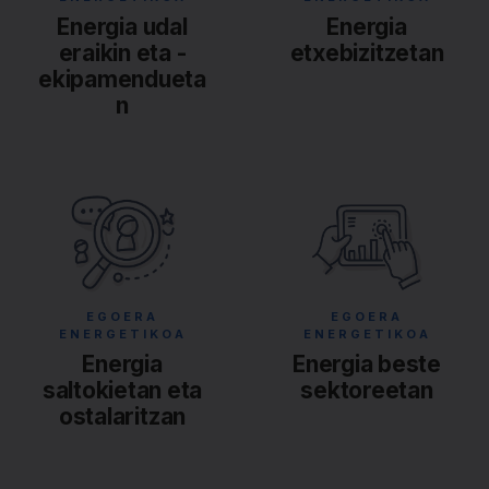
Energia udal
Energia
eraikin eta -
etxebizitzetan
ekipamendueta
n
EGOERA
EGOERA
ENERGETIKOA
ENERGETIKOA
Energia
Energia beste
saltokietan eta
sektoreetan
ostalaritzan