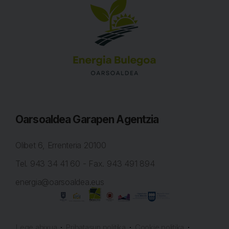
Oarsoaldea Garapen Agentzia
Olibet 6, Errenteria
20100
Tel. 943 34 41 60 - Fax. 943 491 894
energia@oarsoaldea.eus
Lege abixua
Pribatasun politika
Cookie politika